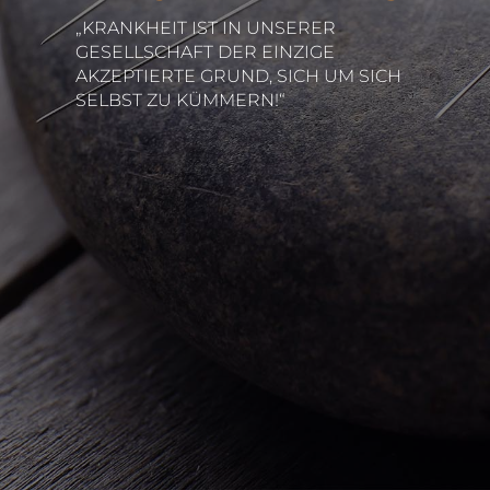
„KRANKHEIT IST IN UNSERER
GESELLSCHAFT DER EINZIGE
AKZEPTIERTE GRUND, SICH UM SICH
SELBST ZU KÜMMERN!“